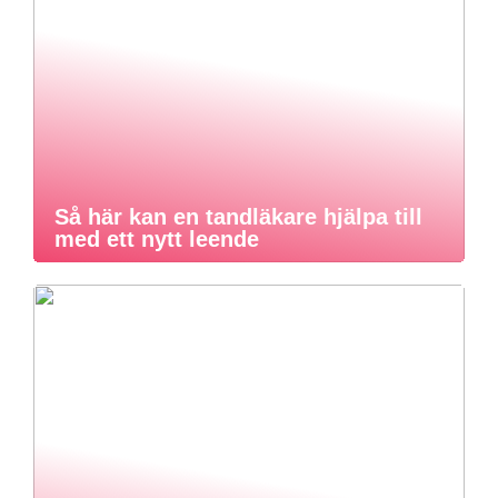
Så här kan en tandläkare hjälpa till
med ett nytt leende