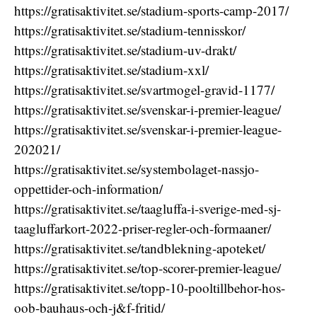
https://gratisaktivitet.se/stadium-sports-camp-2017/
https://gratisaktivitet.se/stadium-tennisskor/
https://gratisaktivitet.se/stadium-uv-drakt/
https://gratisaktivitet.se/stadium-xxl/
https://gratisaktivitet.se/svartmogel-gravid-1177/
https://gratisaktivitet.se/svenskar-i-premier-league/
https://gratisaktivitet.se/svenskar-i-premier-league-
202021/
https://gratisaktivitet.se/systembolaget-nassjo-
oppettider-och-information/
https://gratisaktivitet.se/taagluffa-i-sverige-med-sj-
taagluffarkort-2022-priser-regler-och-formaaner/
https://gratisaktivitet.se/tandblekning-apoteket/
https://gratisaktivitet.se/top-scorer-premier-league/
https://gratisaktivitet.se/topp-10-pooltillbehor-hos-
oob-bauhaus-och-j&f-fritid/