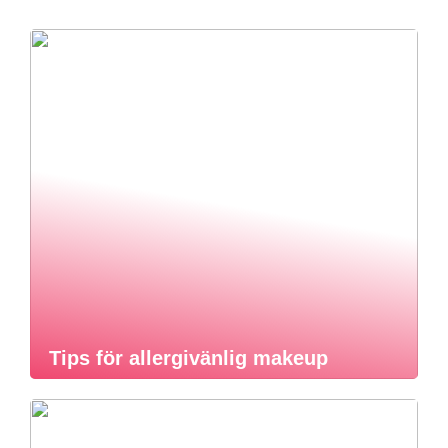
Tips för allergivänlig makeup