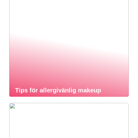
Tips för allergivänlig makeup