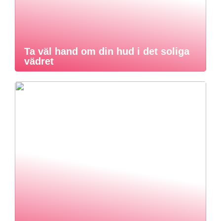
Ta väl hand om din hud i det soliga
vädret