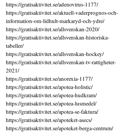
https://gratisaktivitet.se/adenovirus-1177/
https://gratisaktivitet.se/aktuell-vaderprognos-och-
information-om-lidhult-markaryd-och-ydre/
https://gratisaktivitet.se/allsvenskan-2020/
https://gratisaktivitet.se/allsvenskan-historiska-
tabeller/
https://gratisaktivitet.se/allsvenskan-hockey/
https://gratisaktivitet.se/allsvenskan-tv-rattigheter-
2021/
https://gratisaktivitet.se/anorexia-1177/
https://gratisaktivitet.se/apotea-holistic/
https://gratisaktivitet.se/apotea-hudkram/
https://gratisaktivitet.se/apotea-lusmedel/
https://gratisaktivitet.se/apotea-se-faktura/
https://gratisaktivitet.se/apoteket-asecs/
https://gratisaktivitet.se/apoteket-berga-centrum/