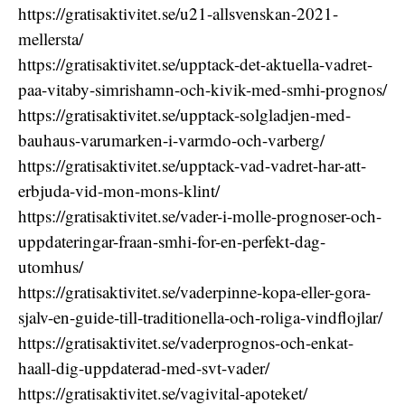
https://gratisaktivitet.se/u21-allsvenskan-2021-
mellersta/
https://gratisaktivitet.se/upptack-det-aktuella-vadret-
paa-vitaby-simrishamn-och-kivik-med-smhi-prognos/
https://gratisaktivitet.se/upptack-solgladjen-med-
bauhaus-varumarken-i-varmdo-och-varberg/
https://gratisaktivitet.se/upptack-vad-vadret-har-att-
erbjuda-vid-mon-mons-klint/
https://gratisaktivitet.se/vader-i-molle-prognoser-och-
uppdateringar-fraan-smhi-for-en-perfekt-dag-
utomhus/
https://gratisaktivitet.se/vaderpinne-kopa-eller-gora-
sjalv-en-guide-till-traditionella-och-roliga-vindflojlar/
https://gratisaktivitet.se/vaderprognos-och-enkat-
haall-dig-uppdaterad-med-svt-vader/
https://gratisaktivitet.se/vagivital-apoteket/