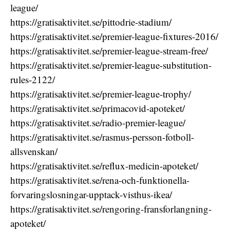
league/
https://gratisaktivitet.se/pittodrie-stadium/
https://gratisaktivitet.se/premier-league-fixtures-2016/
https://gratisaktivitet.se/premier-league-stream-free/
https://gratisaktivitet.se/premier-league-substitution-
rules-2122/
https://gratisaktivitet.se/premier-league-trophy/
https://gratisaktivitet.se/primacovid-apoteket/
https://gratisaktivitet.se/radio-premier-league/
https://gratisaktivitet.se/rasmus-persson-fotboll-
allsvenskan/
https://gratisaktivitet.se/reflux-medicin-apoteket/
https://gratisaktivitet.se/rena-och-funktionella-
forvaringslosningar-upptack-visthus-ikea/
https://gratisaktivitet.se/rengoring-fransforlangning-
apoteket/