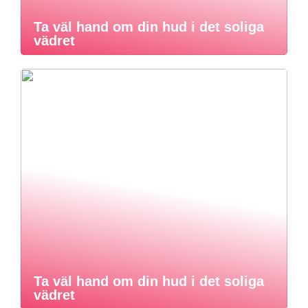
Ta väl hand om din hud i det soliga
vädret
Ta väl hand om din hud i det soliga
vädret