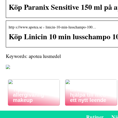
Köp Paranix Sensitive 150 ml på a
http s://www.apotea.se › linicin-10-min-lusschampo-100…
Köp Linicin 10 min lusschampo 10
Keywords: apotea lusmedel
Så här kan en
Tips för
tandläkare
allergivänlig
hjälpa till med
makeup
ett nytt leende
Rutiner
Nä