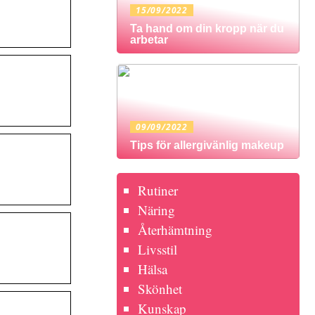
15/09/2022
Ta hand om din kropp när du
arbetar
09/09/2022
Tips för allergivänlig makeup
Rutiner
Näring
Återhämtning
Livsstil
Hälsa
Skönhet
Kunskap