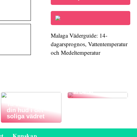
Malaga Väderguide: 14-
dagarsprognos, Vattentemperatur
och Medeltemperatur
Ta hand om din
kropp när du
arbetar
Ta väl hand om
din hud i det
soliga vädret
et
Kunskap