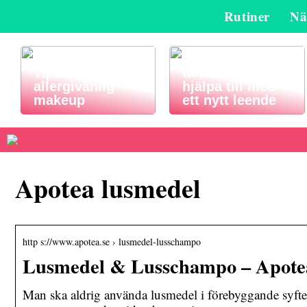
Rutiner
Nä
Så här kan en
Tips för
tandläkare
allergivänlig
hjälpa till med
makeup
ett nytt leende
Apotea lusmedel
http s://www.apotea.se › lusmedel-lusschampo
Lusmedel & Lusschampo – Apote
Man ska aldrig använda lusmedel i förebyggande syf