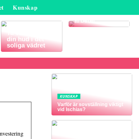
et
Kunskap
Ta hand om din
kropp när du
arbetar
Ta väl hand om
din hud i det
soliga vädret
KUNSKAP
Varför är sovställning viktigt
vid Ischias?
nvestering