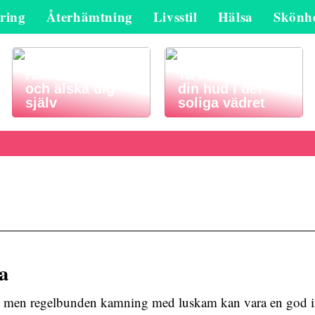
ring
Återhämtning
Livsstil
Hälsa
Skönh
Håll dig frisk
Ta väl hand om
och älska dig
din hud i det
själv
soliga vädret
a
te men regelbunden kamning med luskam kan vara en god i