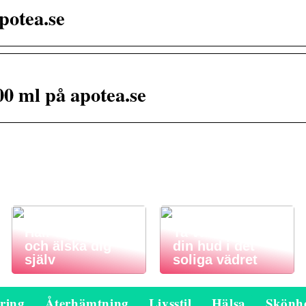
potea.se
0 ml på apotea.se
Håll dig frisk
Ta väl hand om
och älska dig
din hud i det
själv
soliga vädret
ring
Återhämtning
Livsstil
Hälsa
Skönh