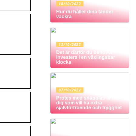
18/10/2022
Hur du håller dina tänder
vackra
13/10/2022
Det är därför du behöver
investera i en växlingsbar
klocka
07/10/2022
Protes med snäpplås är för
dig som vill ha extra
självförtroende och trygghet