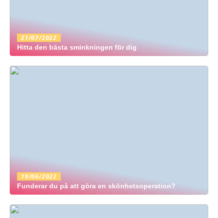
21/07/2022
Hitta den bästa sminkningen för dig
19/06/2022
Funderar du på att göra en skönhetsoperation?