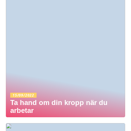
15/09/2022
Ta hand om din kropp när du
arbetar