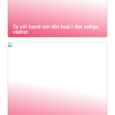
Ta väl hand om din hud i det soliga
vädret