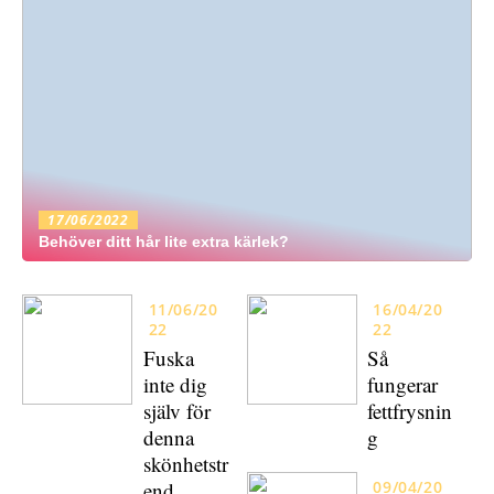
17/06/2022
Behöver ditt hår lite extra kärlek?
11/06/20
16/04/20
22
22
Fuska
Så
inte dig
fungerar
själv för
fettfrysnin
denna
g
skönhetstr
end
09/04/20