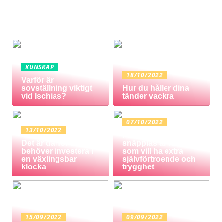
KUNSKAP
18/10/2022
Varför är
sovställning viktigt
Hur du håller dina
vid Ischias?
tänder vackra
07/10/2022
13/10/2022
Protes med
Det är därför du
snäpplås är för dig
behöver investera i
som vill ha extra
en växlingsbar
självförtroende och
klocka
trygghet
15/09/2022
09/09/2022