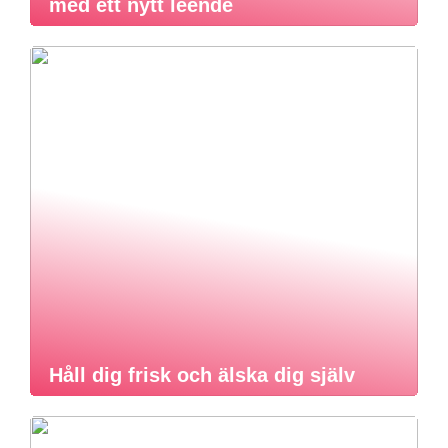
med ett nytt leende
Håll dig frisk och älska dig själv