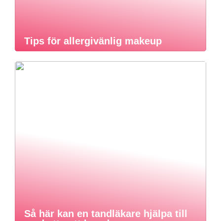
Tips för allergivänlig makeup
Så här kan en tandläkare hjälpa till