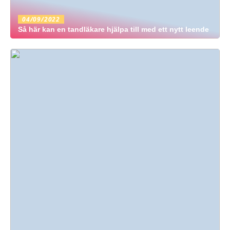
04/09/2022
Så här kan en tandläkare hjälpa till med ett nytt leende