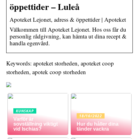
öppettider – Luleå
Apoteket Lejonet, adress & öppettider | Apoteket
Välkommen till Apoteket Lejonet. Hos oss får du
personlig rådgivning, kan hämta ut dina recept &
handla egenvård.
Keywords: apoteket storheden, apoteket coop
storheden, apotek coop storheden
KUNSKAP
18/10/2022
Varför är
sovställning viktigt
Hur du håller dina
vid Ischias?
tänder vackra