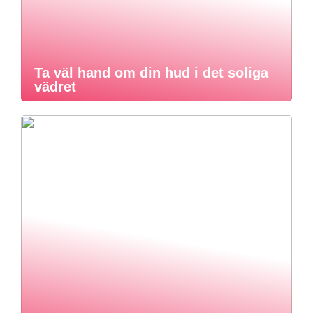
Ta väl hand om din hud i det soliga
vädret