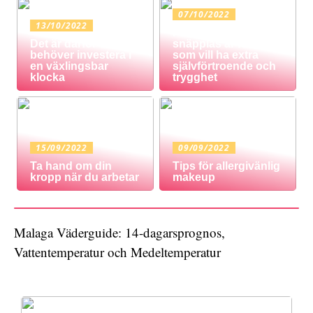
07/10/2022
13/10/2022
Protes med
Det är därför du
snäpplås är för dig
behöver investera i
som vill ha extra
en växlingsbar
självförtroende och
klocka
trygghet
15/09/2022
09/09/2022
Ta hand om din
Tips för allergivänlig
kropp när du arbetar
makeup
Malaga Väderguide: 14-dagarsprognos,
Vattentemperatur och Medeltemperatur