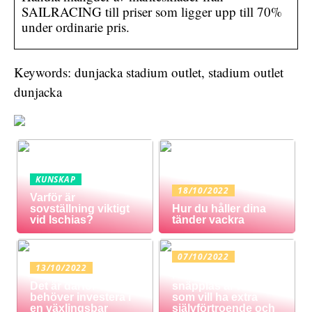
SAILRACING till priser som ligger upp till 70%
under ordinarie pris.
Keywords: dunjacka stadium outlet, stadium outlet
dunjacka
KUNSKAP
18/10/2022
Varför är
sovställning viktigt
Hur du håller dina
vid Ischias?
tänder vackra
07/10/2022
13/10/2022
Protes med
Det är därför du
snäpplås är för dig
behöver investera i
som vill ha extra
en växlingsbar
självförtroende och