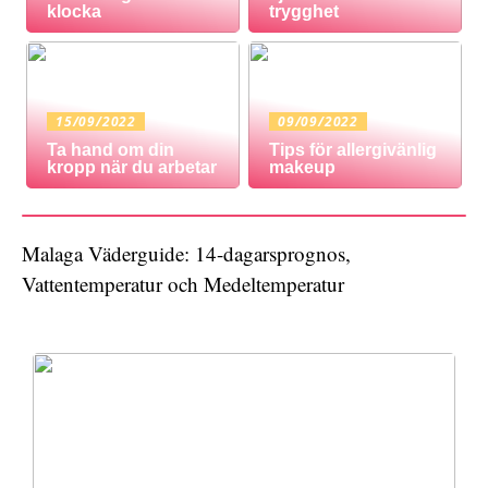
klocka
trygghet
15/09/2022
09/09/2022
Ta hand om din
Tips för allergivänlig
kropp när du arbetar
makeup
Malaga Väderguide: 14-dagarsprognos,
Vattentemperatur och Medeltemperatur