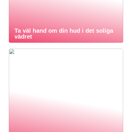
Ta väl hand om din hud i det soliga
vädret