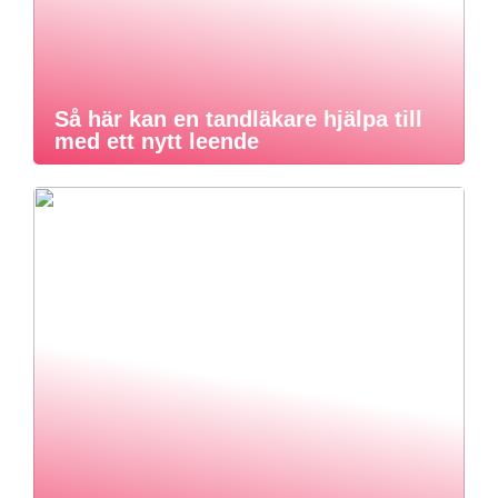
Så här kan en tandläkare hjälpa till
med ett nytt leende