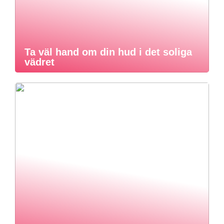
Ta väl hand om din hud i det soliga
vädret