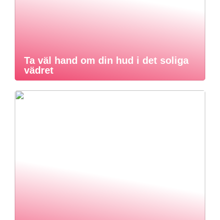
Ta väl hand om din hud i det soliga
vädret