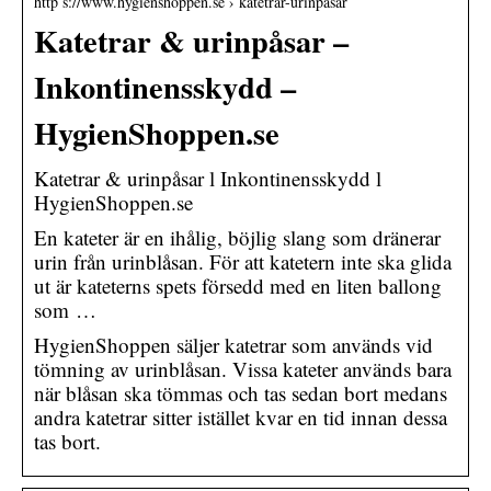
http s://www.hygienshoppen.se › katetrar-urinpasar
Katetrar & urinpåsar –
Inkontinensskydd –
HygienShoppen.se
Katetrar & urinpåsar l Inkontinensskydd l
HygienShoppen.se
En kateter är en ihålig, böjlig slang som dränerar
urin från urinblåsan. För att katetern inte ska glida
ut är kateterns spets försedd med en liten ballong
som …
HygienShoppen säljer katetrar som används vid
tömning av urinblåsan. Vissa kateter används bara
när blåsan ska tömmas och tas sedan bort medans
andra katetrar sitter istället kvar en tid innan dessa
tas bort.