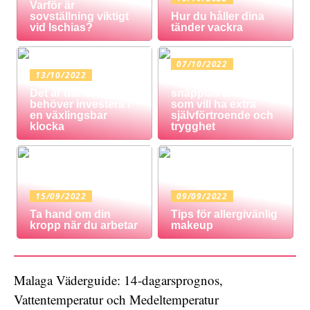
Varför är
sovställning viktigt
Hur du håller dina
vid Ischias?
tänder vackra
07/10/2022
13/10/2022
Protes med
Det är därför du
snäpplås är för dig
behöver investera i
som vill ha extra
en växlingsbar
självförtroende och
klocka
trygghet
15/09/2022
09/09/2022
Ta hand om din
Tips för allergivänlig
kropp när du arbetar
makeup
Malaga Väderguide: 14-dagarsprognos,
Vattentemperatur och Medeltemperatur