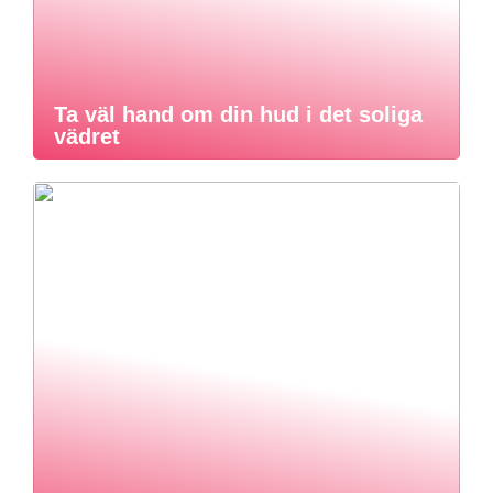
Ta väl hand om din hud i det soliga
vädret