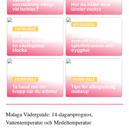
sovställning viktigt
Hur du håller dina
vid Ischias?
tänder vackra
07/10/2022
13/10/2022
Protes med
Det är därför du
snäpplås är för dig
behöver investera i
som vill ha extra
en växlingsbar
självförtroende och
klocka
trygghet
15/09/2022
09/09/2022
Ta hand om din
Tips för allergivänlig
kropp när du arbetar
makeup
Malaga Väderguide: 14-dagarsprognos,
Vattentemperatur och Medeltemperatur