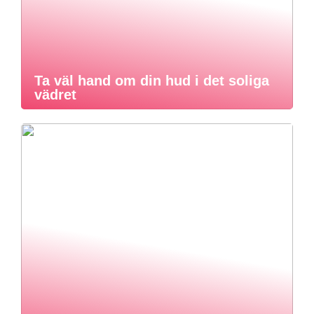
Ta väl hand om din hud i det soliga
vädret