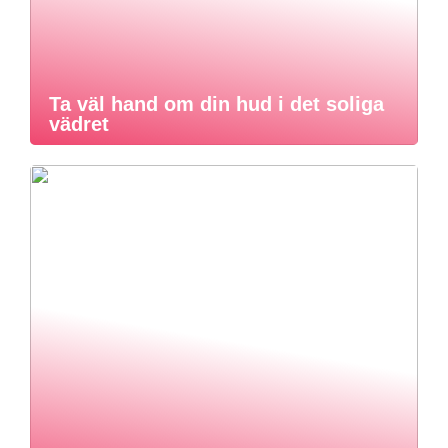
Ta väl hand om din hud i det soliga
vädret