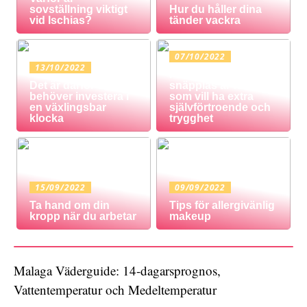
sovställning viktigt
Hur du håller dina
vid Ischias?
tänder vackra
07/10/2022
13/10/2022
Protes med
Det är därför du
snäpplås är för dig
behöver investera i
som vill ha extra
en växlingsbar
självförtroende och
klocka
trygghet
15/09/2022
09/09/2022
Ta hand om din
Tips för allergivänlig
kropp när du arbetar
makeup
Malaga Väderguide: 14-dagarsprognos,
Vattentemperatur och Medeltemperatur