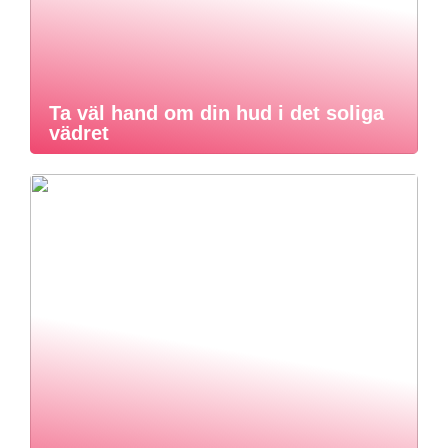
Ta väl hand om din hud i det soliga
vädret